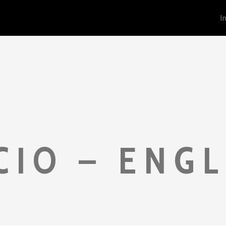
I
CIO – ENG