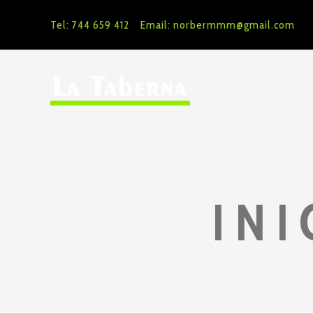
Tel: 744 659 412
Email: norbermmm@gmail.com
INI