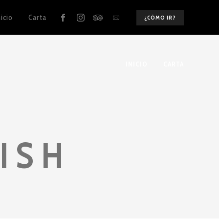
nicio
Carta
¿CÓMO IR?
INICIO
CARTA
LISH