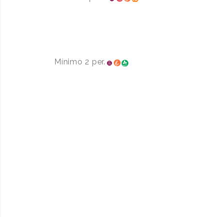
CONEJO Y POLLO
9.00€
P/PERS
Mínimo 2 per.
QUINTO ALHAMBRA ESPECIAL
2.00€
TERCIO RESERVA
3€