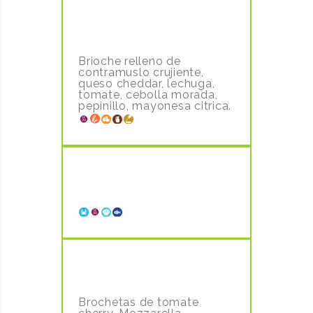
BURGER CRUJIENTE DE POLLO
FRESCO
13.00€
Brioche relleno de
contramuslo crujiente,
queso cheddar, lechuga,
tomate, cebolla morada,
pepinillo, mayonesa citrica.
BACALAO CON PARMENTIER
AROMATIZADO
12,50€
BROCHETITAS DE TOMATE.
3,20€ UD
Brochetas de tomate