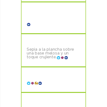
ALMEJAS MARINERA CON
GAMBITAS
12.50€
SEPIA A LA PLANCHA
15,50€
Sepia a la plancha sobre
una base melosa y un
toque crujiente.
EL SEÑOR PULPO
19,80€
SECRETO IBERICO AL PX