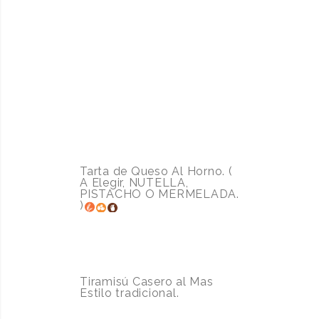
ZUMOS
1,50€
REFRESCOS
2€
TARTA CREMOSA
6.00€
Tarta de Queso Al Horno. (
A Elegir, NUTELLA,
PISTACHO O MERMELADA.
)
TIRAMISÚ
5.00€
Tiramisú Casero al Mas
Estilo tradicional.