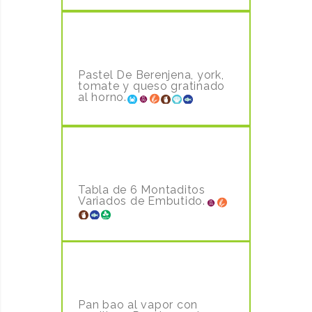
PASTEL MEDITERRÁNEO DE
BERENJENSA
13,50€
Pastel De Berenjena, york,
tomate y queso gratinado
al horno.
TABLA DE MONTADITOS
VARIADOS
14.00€ (6UDS)
Tabla de 6 Montaditos
Variados de Embutido.
BAO DE CARRILLERA IBÉRICA
10,90€ 2 UDS
Pan bao al vapor con