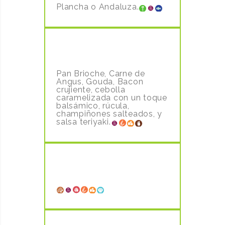
Plancha o Andaluza.
ANGUS TERIYAKI BURGER
14,50€
Pan Brioche, Carne de
Angus, Gouda, Bacon
crujiente, cebolla
caramelizada con un toque
balsámico, rúcula,
champiñones salteados, y
salsa teriyaki.
MARINERA CON SARDINA
AHUMADA
3,50€