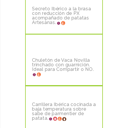
16.00€
Secreto Ibérico a la brasa
con reducción de PX
acompañado de patatas
Artesanas.
CHULETÓN DE NOVILLA 1KG
44,90€
Chuletón de Vaca Novilla
trinchado con guarnición.
Ideal para Compartir o NO.
CARRILLERA IBERICA
13.50 €
Carrillera Ibérica cocinada a
baja temperatura sobre
sabe de parmentier de
patata.