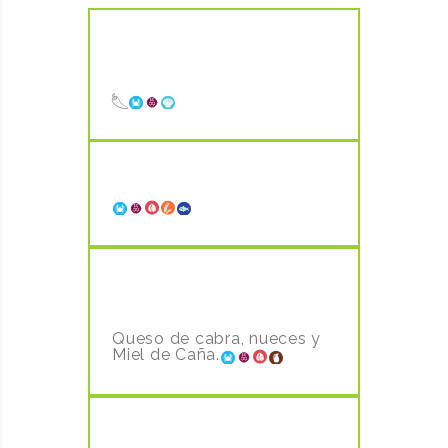
ZAMBURIÑAS A LA PLANCHA
3,00€ UD
LUBINA CON VERDURAS
18,00€
TOSTA BRUTAL DE SOBRADA
IBERICA.
6,20€
Queso de cabra, nueces y
Miel de Caña.
CALAMAR NACIONAL
16.90€