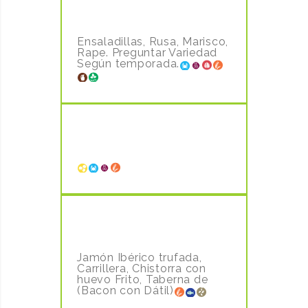
ENSALADILLA VARIADA DE LA
CASA
2.00€ UD
Ensaladillas, Rusa, Marisco,
Rape. Preguntar Variedad
Según temporada.
PLATO DE JAMON DE CEBO
IBERICO
16.00€
CROQUETAS CASERAS
2.00€
UD
Jamón Ibérico trufada,
Carrillera, Chistorra con
huevo Frito, Taberna de
(Bacon con Dátil)