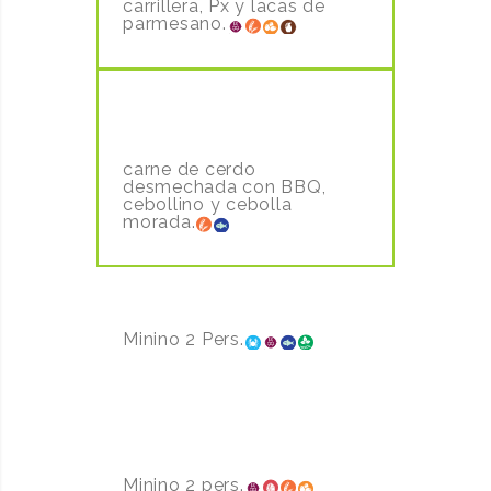
carrillera, Px y lacas de
parmesano.
BRIOCHE IBÉRICO A LA BBQ
8,80€
carne de cerdo
desmechada con BBQ,
cebollino y cebolla
morada.
A BANDA
9.00€ P/PERS
Minino 2 Pers.
ARROZ CON COSTRA
9,00€
P/PERS
Minino 2 pers.