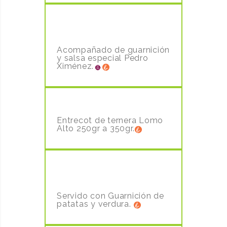
MEDALLÓN DE SOLOMILLO DE
VACA
21,90€
Acompañado de guarnición
y salsa especial Pedro
Ximénez.
ENTRECOT LOMO ALTO
24,90€
Entrecot de ternera Lomo
Alto 250gr a 350gr.
ENTRECOT LOMO BAJO ANGUS
23,90€
Servido con Guarnición de
patatas y verdura.