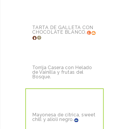
TARTA DE ABUELO (CHOCOLATE
BLANCO)
4.00€
TARTA DE GALLETA CON
CHOCOLATE BLANCO.
TORRIJA DE PAN BRIOCH
6.50€
Torrija Casera con Helado
de Vainilla y frutas del
Bosque.
GAMBAS CRUJIENTES (8UDS)
10.00€
Mayonesa de citrica, sweet
chill y alioli negro.